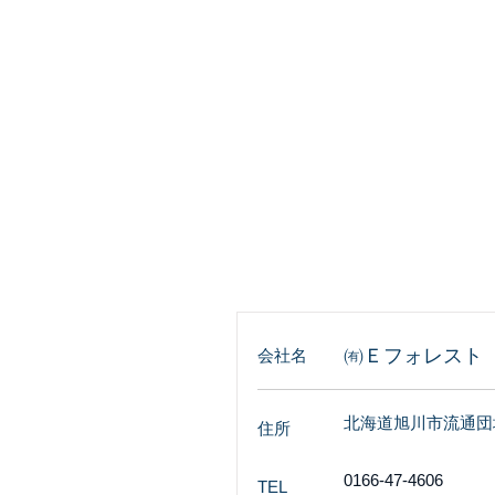
HOME
アークフラッシュ
㈲Ｅフォレスト
会社名
北海道旭川市流通団
住所
0166-47-4606
TEL