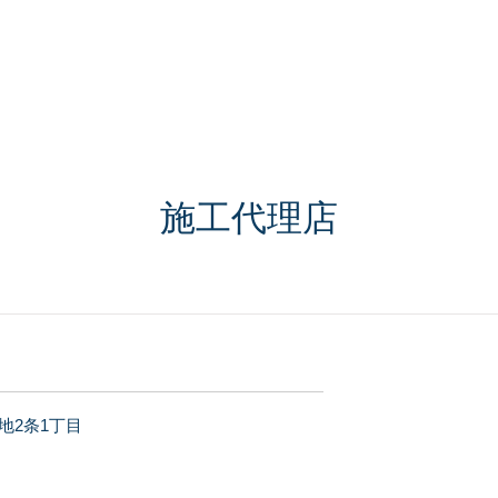
アークコート
U-クリーン
ARC鮮魚直送便
BSi 洗顔石鹸
​施工代理店
地2条1丁目