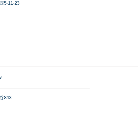
-11-23
グ
843