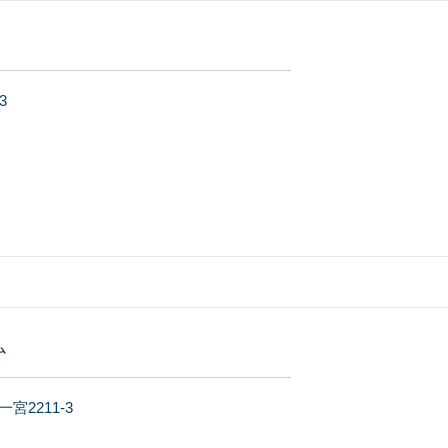
3
ム
2211-3